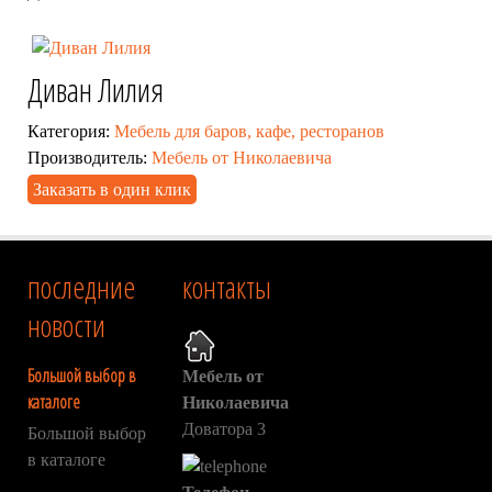
Диван Лилия
Категория:
Мебель для баров, кафе, ресторанов
Производитель:
Мебель от Николаевича
Заказать в один клик
последние
контакты
новости
Большой выбор в
Мебель от
каталоге
Николаевича
Доватора 3
Большой выбор
в каталоге